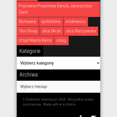
Pracownia Projektowa Danuta Jaroszyńska-
Ziach
Ślichowice
spółdzielnie
śródmieście
Tera Group
ulica Okrzei
ulica Warszawska
Urząd Miasta Kielce
uslugi
Kategorie
Kategorie
Archiwa
Archiwa
Wybierz miesiąc
© Kieleckie Inwestycje 2018. Wszystkie prawa
zastrzeżone. Made with ♥︎ in Kielce