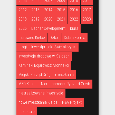
2005
2006
2007
2009
2010
2011
2012
2013
2014
2015
2016
2017
2018
2019
2020
2021
2022
2023
2026
Becher Development
biura
biurowiec Kielce
Detan
Dobra Forma
drogi
Inwestprojekt Świętokrzyski
inwestycje drogowe w Kielcach
Kamiński Bojarowicz Architekci
Miejski Zarząd Dróg
mieszkania
MZD Kielce
Nieruchomości Ryszard Grzyb
niezrealizowane-inwestycje
nowe mieszkania Kielce
P&A Projekt
pozostale