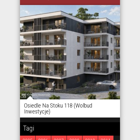
Osiedle Na Stoku 118 (Wolbud
DL Inv
Inwestycje)
Tagi