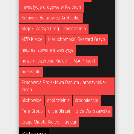
inwestycje drogowe w Kielcach
Kamiński Bojarowicz Architekci
Miejski Zarząd Dróg
mieszkania
MZD Kielce
Nieruchomości Ryszard Grzyb
niezrealizowane-inwestycje
nowe mieszkania Kielce
P&A Projekt
pozostale
Pracownia Projektowa Danuta Jaroszyńska-
Ziach
Ślichowice
spółdzielnie
śródmieście
Tera Group
ulica Okrzei
ulica Warszawska
Urząd Miasta Kielce
uslugi