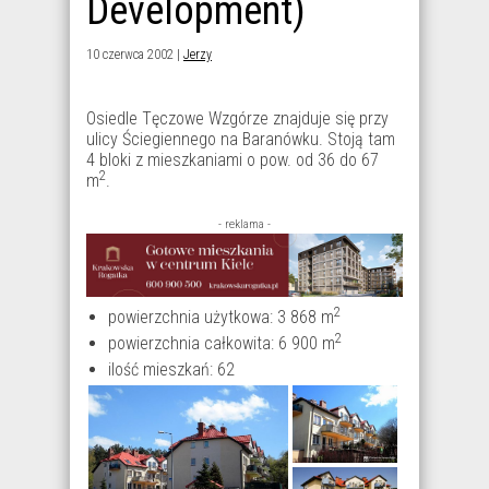
Development)
10 czerwca 2002 |
Jerzy
Osiedle Tęczowe Wzgórze znajduje się przy
ulicy Ściegiennego na Baranówku. Stoją tam
4 bloki z mieszkaniami o pow. od 36 do 67
2
m
.
- reklama -
2
powierzchnia użytkowa: 3 868 m
2
powierzchnia całkowita: 6 900 m
ilość mieszkań: 62