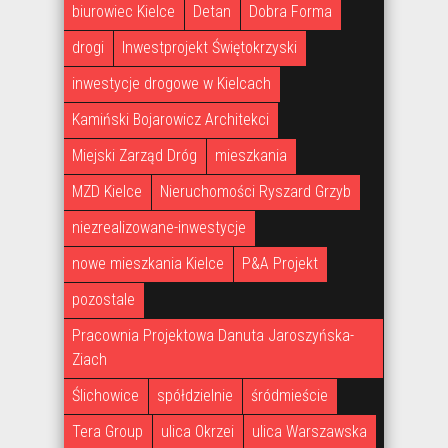
biurowiec Kielce
Detan
Dobra Forma
drogi
Inwestprojekt Świętokrzyski
inwestycje drogowe w Kielcach
Kamiński Bojarowicz Architekci
Miejski Zarząd Dróg
mieszkania
MZD Kielce
Nieruchomości Ryszard Grzyb
niezrealizowane-inwestycje
nowe mieszkania Kielce
P&A Projekt
pozostale
Pracownia Projektowa Danuta Jaroszyńska-
Ziach
Ślichowice
spółdzielnie
śródmieście
Tera Group
ulica Okrzei
ulica Warszawska