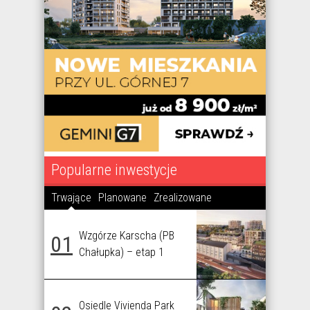
Popularne inwestycje
Trwające
Planowane
Zrealizowane
Wzgórze Karscha (PB
01
Chałupka) – etap 1
Osiedle Vivienda Park