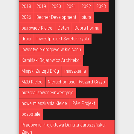
2018
2019
2020
2021
2022
2023
2026
Becher Development
biura
biurowiec Kielce
Detan
Dobra Forma
drogi
Inwestprojekt Świętokrzyski
inwestycje drogowe w Kielcach
Kamiński Bojarowicz Architekci
Miejski Zarząd Dróg
mieszkania
MZD Kielce
Nieruchomości Ryszard Grzyb
niezrealizowane-inwestycje
nowe mieszkania Kielce
P&A Projekt
pozostale
Pracownia Projektowa Danuta Jaroszyńska-
Ziach