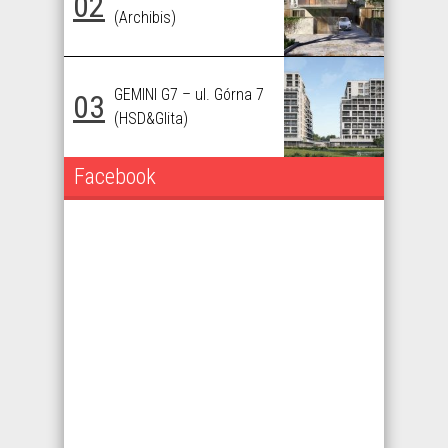
02
(Archibis)
GEMINI G7 – ul. Górna 7
03
(HSD&Glita)
Facebook