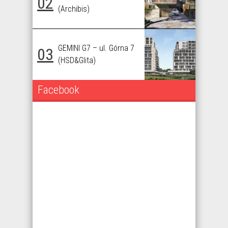
02
(Archibis)
GEMINI G7 – ul. Górna 7
03
(HSD&Glita)
Facebook