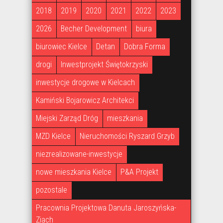
2018
2019
2020
2021
2022
2023
2026
Becher Development
biura
biurowiec Kielce
Detan
Dobra Forma
drogi
Inwestprojekt Świętokrzyski
inwestycje drogowe w Kielcach
Kamiński Bojarowicz Architekci
Miejski Zarząd Dróg
mieszkania
MZD Kielce
Nieruchomości Ryszard Grzyb
niezrealizowane-inwestycje
nowe mieszkania Kielce
P&A Projekt
pozostale
Pracownia Projektowa Danuta Jaroszyńska-
Ziach