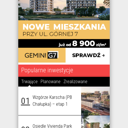
Popularne inwestycje
Trwające
Planowane
Zrealizowane
Wzgórze Karscha (PB
01
Chałupka) – etap 1
Osiedle Vivienda Park