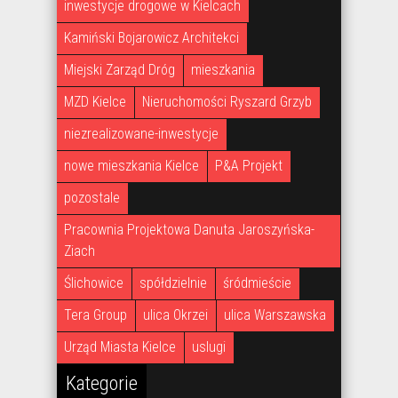
inwestycje drogowe w Kielcach
Kamiński Bojarowicz Architekci
Miejski Zarząd Dróg
mieszkania
MZD Kielce
Nieruchomości Ryszard Grzyb
niezrealizowane-inwestycje
nowe mieszkania Kielce
P&A Projekt
pozostale
Pracownia Projektowa Danuta Jaroszyńska-
Ziach
Ślichowice
spółdzielnie
śródmieście
Tera Group
ulica Okrzei
ulica Warszawska
Urząd Miasta Kielce
uslugi
Kategorie