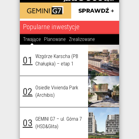
Popularne inwestycje
Trwające
Planowane
Zrealizowane
Wzgórze Karscha (PB
01
Chałupka) – etap 1
Osiedle Vivienda Park
02
(Archibis)
GEMINI G7 – ul. Górna 7
03
(HSD&Glita)