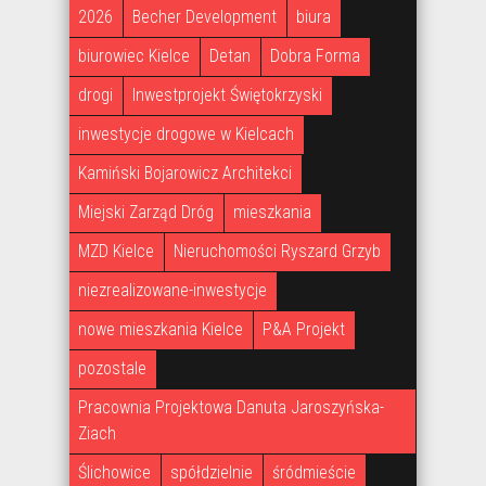
2026
Becher Development
biura
biurowiec Kielce
Detan
Dobra Forma
drogi
Inwestprojekt Świętokrzyski
inwestycje drogowe w Kielcach
Kamiński Bojarowicz Architekci
Miejski Zarząd Dróg
mieszkania
MZD Kielce
Nieruchomości Ryszard Grzyb
niezrealizowane-inwestycje
nowe mieszkania Kielce
P&A Projekt
pozostale
Pracownia Projektowa Danuta Jaroszyńska-
Ziach
Ślichowice
spółdzielnie
śródmieście