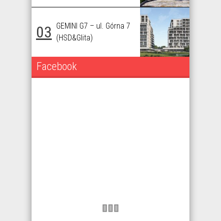
GEMINI G7 – ul. Górna 7
03
(HSD&Glita)
Facebook