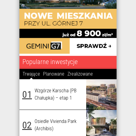
Popularne inwestycje
Trwające
Planowane
Zrealizowane
Wzgórze Karscha (PB
01
Chałupka) – etap 1
Osiedle Vivienda Park
02
(Archibis)