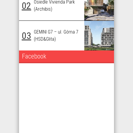
Osiedle Vivienda Park
02
(Archibis)
GEMINI G7 – ul. Górna 7
03
(HSD&Glita)
Facebook