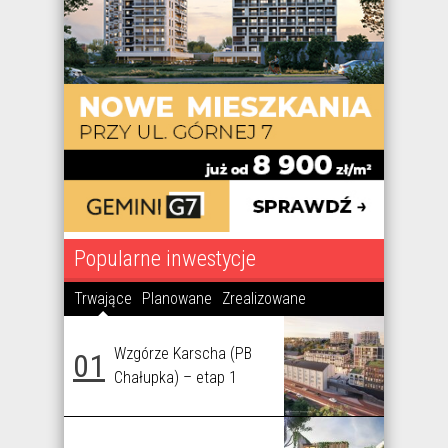
Popularne inwestycje
Trwające
Planowane
Zrealizowane
Wzgórze Karscha (PB
01
Chałupka) – etap 1