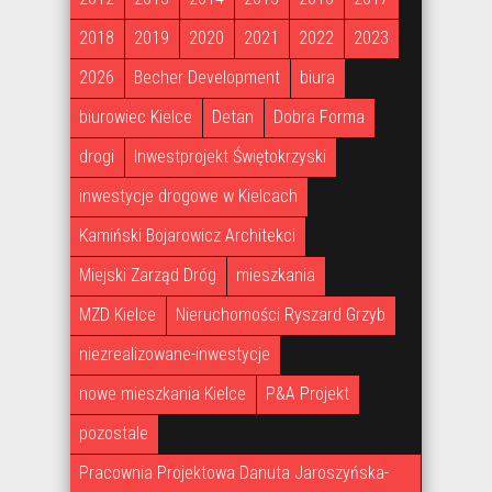
2018
2019
2020
2021
2022
2023
2026
Becher Development
biura
biurowiec Kielce
Detan
Dobra Forma
drogi
Inwestprojekt Świętokrzyski
inwestycje drogowe w Kielcach
Kamiński Bojarowicz Architekci
Miejski Zarząd Dróg
mieszkania
MZD Kielce
Nieruchomości Ryszard Grzyb
niezrealizowane-inwestycje
nowe mieszkania Kielce
P&A Projekt
pozostale
Pracownia Projektowa Danuta Jaroszyńska-