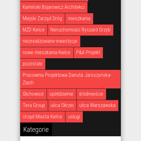
Kamiński Bojarowicz Architekci
Miejski Zarząd Dróg
mieszkania
MZD Kielce
Nieruchomości Ryszard Grzyb
niezrealizowane-inwestycje
nowe mieszkania Kielce
P&A Projekt
pozostale
Pracownia Projektowa Danuta Jaroszyńska-
Ziach
Ślichowice
spółdzielnie
śródmieście
Tera Group
ulica Okrzei
ulica Warszawska
Urząd Miasta Kielce
uslugi
Kategorie
Kategorie