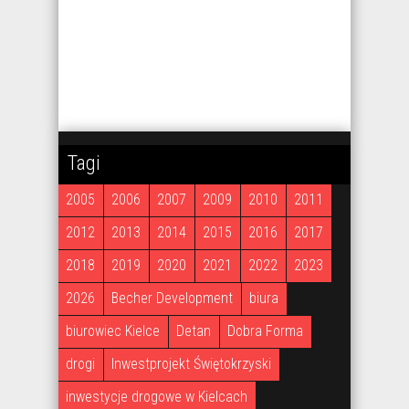
Tagi
2005
2006
2007
2009
2010
2011
2012
2013
2014
2015
2016
2017
2018
2019
2020
2021
2022
2023
2026
Becher Development
biura
biurowiec Kielce
Detan
Dobra Forma
drogi
Inwestprojekt Świętokrzyski
inwestycje drogowe w Kielcach