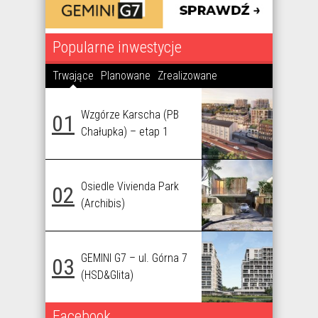
Popularne inwestycje
Trwające
Planowane
Zrealizowane
Wzgórze Karscha (PB
01
Chałupka) – etap 1
Osiedle Vivienda Park
02
(Archibis)
GEMINI G7 – ul. Górna 7
03
(HSD&Glita)
Facebook